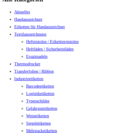
Aktuelles
Handauszeichner
Etiketten für Handauszeichner
Textilauszeichnung
Heftpistolen | Etikettierpistolen
Heftfäden | Sicherheitsfäden
Ersatznadeln
Thermodrucker
Transferfolien | Ribbon
Industrieetiketten
Barcodeetiketten
Logistiketiketten
Typenschilder
Gefahrgutetiketten
Weinetiketten
Siegeletiketten
Mehrpacketiketten